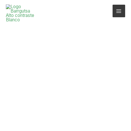
CUANDO
CONSTRUIR SE
CONVIERTE EN UN
ARTE
— BARRGUTSA OBRAS QUE TRASCIENDEN.